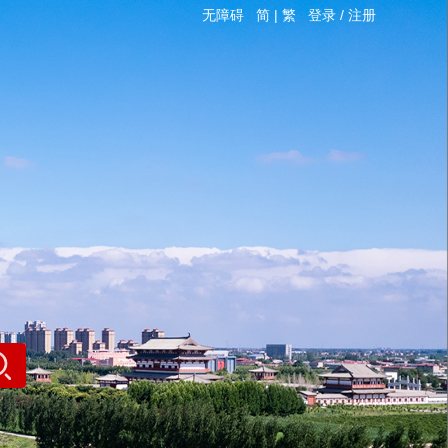
无障碍
简
|
繁
登录
/
注册