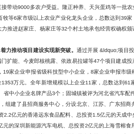
直接
带动9000多农户受益。隆正种养、天兴蛋鸡等一批
牧等6家市级以上农业产业化龙头企业，总数达到39家，
大力推进赵家庄、杨家庄等32个村土地承包经营权确权颁
，着力推动项目建设实现新突破。
通过开展 &ldquo;项
远大阀门扩能、今麦郎核桃露、依政易拉罐等47个项目建成
，19家企业申报省级科技型中小企业，8家企业申报市
353万元。全年新增规模以上企业11家，总数达到61
个、省中小企业名牌产品3个；固城镇被评为河北省汽车配件产
和政策，组建了县招商服务中心，分设北京、江苏、广东招
投资2.2亿元的香港远东食品配料、总投资1.5亿元的天成
0亿元的深圳新能源汽车电机、总投资2亿元的上海雪榕食