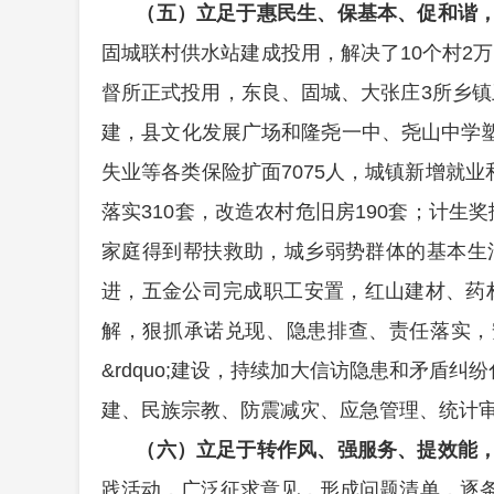
（五）立足于惠民生、保基本、促和谐
固城联村供水站建成投用，解决了10个村2
督所正式投用，东良、固城、大张庄3所乡
建，县文化发展广场和隆尧一中、尧山中学
失业等各类保险扩面7075人，城镇新增就业
落实310套，改造农村危旧房190套；计生奖扶
家庭得到帮扶救助，城乡弱势群体的基本生
进，
五金公司完成职工安置，红山建材、药
解，狠抓承诺兑现、隐患排查、责任落实，安
&rdquo;建设，持续加大信访隐患和矛盾纠纷
建、民族宗教、防震减灾、应急管理、统计
（六）立足于转作风、强服务、提效能
践活动，广泛征求意见，形成问题清单，逐条