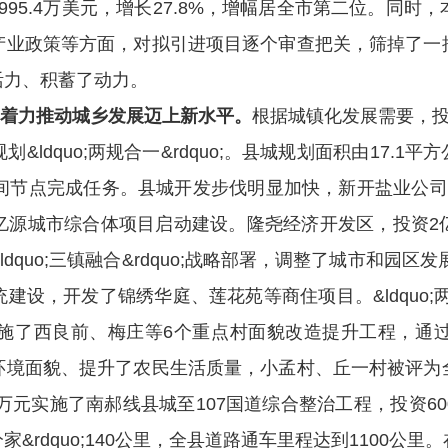
995.4万美元，增长27.8%，增幅居全市第二位。
同时，
产业政策等方面，对拟引进项目逐个审查把关，筛掉了一
活力、积蓄了动力。
着力推动城乡发展迈上新水平。
根据城镇化发展需要，投
dquo;两规合一&rdquo;。县城规划面积由17.1
时间节点完成任务。县城开发步伐明显加快，
新开盐业公司
ot;亿源城市综合体项目启动建设。隆尧经济开发区，投
quo;三镇融合&rdquo;战略部署，调整了城市和园区
开发了锦绣华庭、莲花苑等商住项目。&ldquo;两城&rdqu
施了西良前、梅庄等6个重点村面貌改造提升工程，通
环境面貌、提升了农民生活质量，小孟村、丘一村被评为
元实施了南郝线县城至107国道综合整治工程，投资6000
田路分家&rdquo;140公里，全县道路通车里程达到1100