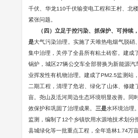
千伏、华龙110千伏输变电工程和王村、北楼、
紧张问题。
（四）立足于控污染、抓保护、可持续
是
大气污染治理。实施了天唯热电烟气脱硝
集中治理，关停了全县所有粘土砖窑。建成
锅炉，城区27辆公交车全部替换为新能源汽车
业挥发性有机物治理。
建成了PM2.5监测
二期工程，清理了危岩、绿化了山体、修建了环
亩。尧山及泜河周边生态环境明显改善。同时
效保护和巩固了治理成果。
三是
水环境治理
监测，编制了12个乡镇饮用水源地技术划分
县城绿化等一批重点工程，全年造林1.74万