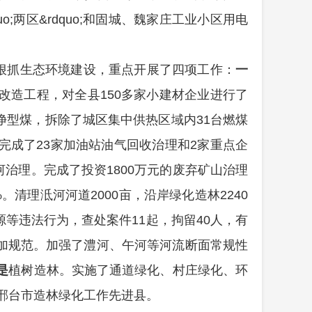
;两区&rdquo;和固城、魏家庄工业小区用电
狠抓生态环境建设，重点开展了四项工作：
一
造工程，对全县150多家小建材企业进行了
净型煤，拆除了城区集中供热区域内31台燃煤
，完成了23家加油站油气回收治理和2家重点企
河治理。完成了投资1800万元的废弃矿山治理
清理泜河河道2000亩，沿岸绿化造林2240
等违法行为，查处案件11起，拘留40人，有
加规范。加强了澧河、午河等河流断面常规性
是
植树造林。实施了通道绿化
、村庄绿化、环
为邢台市造林绿化工作先进县。