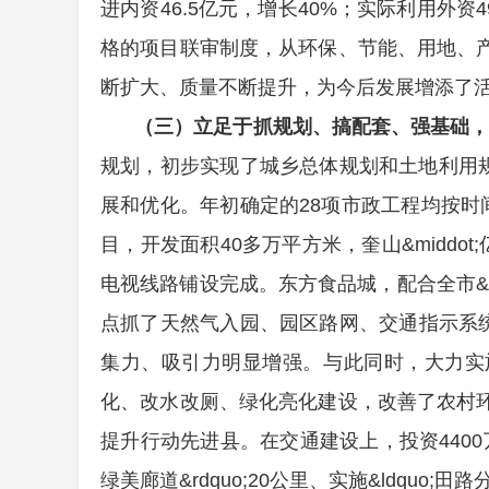
进内资46.5亿元，增长40%；实际利用外资4
格的项目联审制度，从环保、节能、用地、
断扩大、质量不断提升，
为今后发展增添了
（三）立足于抓规划、搞配套、强基础，
规划，初步实现了城乡总体规划和土地利用规划&l
展和优化。年初确定的28项市政工程均按
目，开发面积40多万平方
米，奎山&midd
电视线路铺设完成。东方食品城，配合全市&ld
点抓了天然气入园、园区路网、交通指示系统建设，
集力、吸引力明显增强。与此同时，大力实
化、改水改厕、绿化亮化建设，改善了农村
提升行动先进县。在交通建设上，投资4400万
绿美廊道&rdquo;20公里、实施&ldquo;