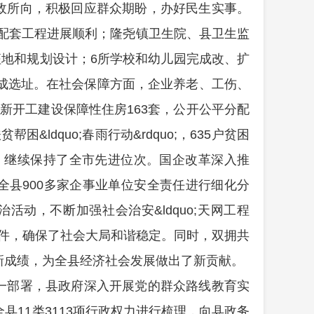
政所向，积极回应群众期盼，办好民生实事。
调配套工程进展顺利；隆尧镇卫生院、县卫生监
地和规划设计；6所学校和幼儿园完成改、扩
成选址。在社会保障方面，企业养老、工伤、
；新开工建设保障性住房163套，公开公平分配
ldquo;春雨行动&rdquo;，635户贫困
，继续保持了全市先进位次。国企改革深入推
全县900多家企事业单位安全责任进行细化分
动，不断加强社会治安&ldquo;天网工程
法集资案件，确保了社会大局和谐稳定。同时，双拥共
新成绩，为全县经济社会发展做出了新贡献。
一部署，县政府深入开展党的群众路线教育实
11类3113项行政权力进行梳理，向县政务