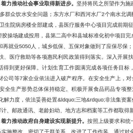
，着力推动社会事业取得新进步。
坚持将民之所望作为施
万多群众饮水安全问题；东方水厂和西河水厂2个南水北
镇卫生院病房楼全部建成，县医疗服务中心项目完成前期征
塑胶操场建成投用，县第二高中和县城标准化初中项目完
和再就业5050人，城乡低保、五保对象做到了应保尽保
、医疗救助等各项惠民利民政策得到落实。深入开展扶贫帮困&
活得到更好保障。计划生育工作圆满完成各项任务目标
材公司等7家企业依法进入破产程序。
在安全生产上，对
全生产形势总体保持稳定。积极开展食品药品专项整治活
化解力度，依法妥善处置&ldquo;三地&rdquo;非
审计、邮政通讯、老龄妇幼、地方志和档案等工作都取得
，着力推动政府自身建设实现新提升。
按照上级要求和统
实施整改，密切了干群关系，改进了工作作风。通过对全县