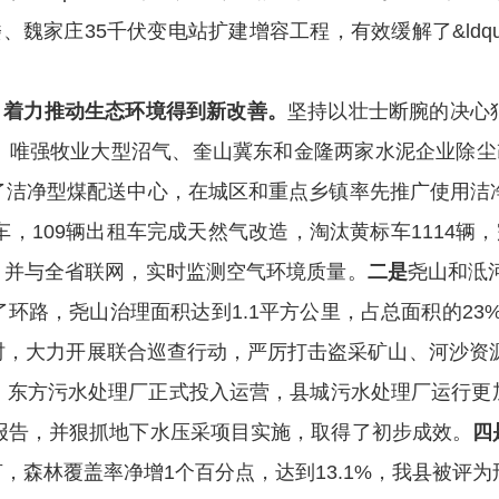
魏家庄35千伏变电站扩建增容工程，有效缓解了&ldquo
，着力推动生态环境得到新改善。
坚持以壮士断腕的决心
、唯强牧业大型沼气、奎山冀东和金隆两家水泥企业除尘改
了洁净型煤配送中心，
在城区和重点乡镇率先推广使用洁
，109辆出租车完成天然气改造，淘汰黄标车1114辆
站，并与全省联网，
实时监测空气环境质量。
二是
尧山和泜
路，尧山治理面积达到1.1平方公里，占总面积的23%。
，大力开展联合巡查行动，严厉打击盗采矿山、河沙资源
。东方污水处理厂正式投入运营，县城污水处理厂运行更
报告，并狠抓地下水压采项目实施，取得了初步成效。
四
亩，森林覆盖率净增1个百分点，达到13.1%，我县被评