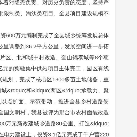
本着对隆尧负责、对历史负责的态度，坚持严
批限制类、淘汰类项目。全县
项目建设规模不
资600万元
编制完成了全县城乡统筹发展总体
平方公里调整到36.2平方公里，发展空间进一步拓
片区、北和城中村改造、奎山锦泰城等8个项
资2亿元的冀融集中供热项目主体完工，园区有线
发展规划，完成了核心区1300多亩土地储备，重
o;和&ldquo;两区&rdquo;承载力、聚
过以点扩面、示范带动，推进全县乡村道路硬
全国文明村，我县被评为邢台市农村面貌改造
万元新改建城乡道路80公里、打造&ldquo;
公里。在电力建设上，投资3.1亿元完成了千户营220