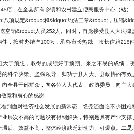
项45项，在全县所有乡镇和农村建立便民服务中心（站
规定&rdquo;和&ldquo;约法三章&rdquo;，压缩&ld
;吃空饷&rdquo;人员252人。同时，自觉接受县人大
法律
4件，按时办结率100%，承办市长热线、市长信箱218件
难大于预想，取得的成绩好于预期。来之不易的成绩，
委的科学决策、坚强领导，归功于县人大、县政协的有效
，向全县干部群众，向各位人大代表、政协委员，向广大
的敬意和衷心的感谢！
须看到面对经济社会发展的新常态，隆尧还面临不少困难
产业层次不高的问题没有得到解决，特别是具有产业支撑
产滞后、效益不高，整体经济缺乏新动力、引爆点。
二是