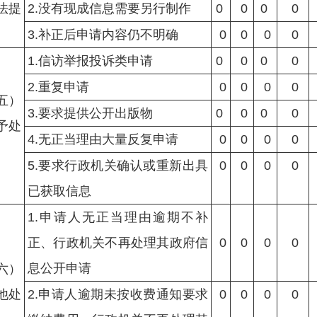
法提
2.
没有现成信息需要另行制作
0
0
0
0
3.
补正后申请内容仍不明确
0
0
0
0
1.
信访举报投诉类申请
0
0
0
0
2.
重复申请
0
0
0
0
五）
3.
要求提供公开出版物
0
0
0
0
予处
4.
无正当理由大量反复申请
0
0
0
0
5.
要求行政机关确认或重新出具
0
0
0
0
已获取信息
1.
申请人无正当理由逾期不补
正、行政机关不再处理其政府信
0
0
0
0
息公开申请
六）
他处
2.
申请人逾期未按收费通知要求
0
0
0
0