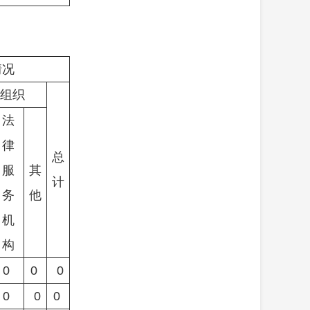
情况
组织
法
律
总
服
其
计
务
他
机
构
0
0
0
0
0
0