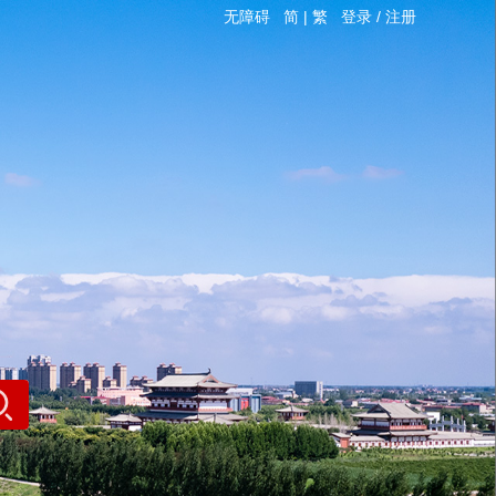
无障碍
简
|
繁
登录
/
注册