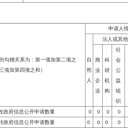
申请人
法人或其他
社
的勾稽关系为：第一项加第二项之
自
商
科
会
三项加第四项之和）
然
业
研
公
人
企
机
益
业
构
组
织
收政府信息公开申请数量
0
0
0
0
转政府信息公开申请数量
0
0
0
0