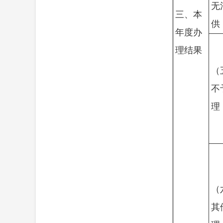
无
三、本
供
年度办
理结果
（
不
理
（
其