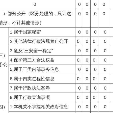
0
0
0
0
0
二）部分公开
（区分处理的，只计这
0
0
0
0
情形，不计其他情形）
1.
属于国家秘密
0
0
0
0
2.
其他法律行政法规禁止公开
0
0
0
0
3.
危及“三安全一稳定”
0
0
0
0
三）
4.
保护第三方合法权益
0
0
0
0
予公
5.
属于三类内部事务信息
0
0
0
0
6.
属于四类过程性信息
0
0
0
0
7.
属于行政执法案卷
0
0
0
0
8.
属于行政查询事项
0
0
0
0
1.
本机关不掌握相关政府信息
0
0
0
0
四）