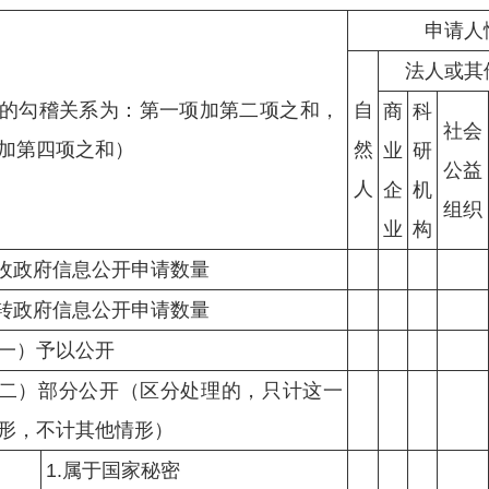
申请人
法人或其
的勾稽关系为：第一项加第二项之和，
自
商
科
社会
加第四项之和）
然
业
研
公益
人
企
机
组织
业
构
收政府信息公开申请数量
转政府信息公开申请数量
一）予以公开
二）部分公开
（区分处理的，只计这一
形，不计其他情形）
1.属于国家秘密