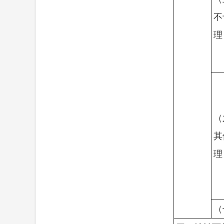
不
理
（
其
理
（