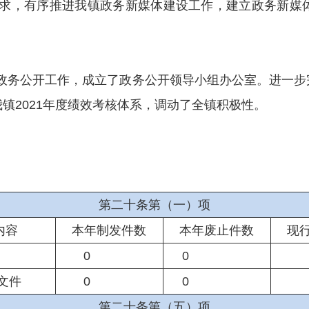
求，有序推进
我镇
政务新媒体建设工作，
建立政务新媒
政务公开工作，
成立了
政务公开领导小组办公室
。
进一步
我
镇
202
1
年度绩效考核体系，调动了
全镇
积极性。
第二十条第（一）项
内容
本年
制发件数
本年废止件数
现
0
0
文件
0
0
第二十条第（五）项