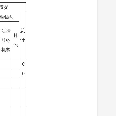
情况
他组织
总
法律
其
计
服务
他
机构
0
0