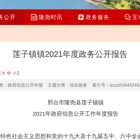
务公开
隆尧时讯
政务服务
互
莲子镇镇2021年度政务公开报告
【
大
中
小
】
：政府信息公开年报 主题分类：综合政务 索引号：lzzzzf/16432462
邢台市
隆尧县莲子镇镇
202
1
年政府信息公开工作年度报告
国特色社会主义思想和党的十九大及十九届五中
、六中
全