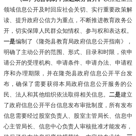
领域信息公开及时回应社会关切、实行重要政策解
读、提升政府公信力为重点，不断推进教育政务公
开，切实保障人民群众知情权、参与权和表达权。
一是
编制了《隆尧县教育局政府信息公开指南》
，
明确了
主动公开
的
范围
、
形式
、目录和
时限
，依申
请公开的
受理机构
、
申请条件
、
申请
办法、申请程
序和办理期限，并在
隆尧县政府信息公开平台发
布，确保了
需要获得本局政府信息公开服务的公
民、法人和其他组织
依法取得相关信息。
二是
建立
了政府信息公开平台信息发布审批制度，所有发布
信息需要经过股室负责人、股室主管局长、信息中
心主管局长、信息中心负责人审核批准才能发布，