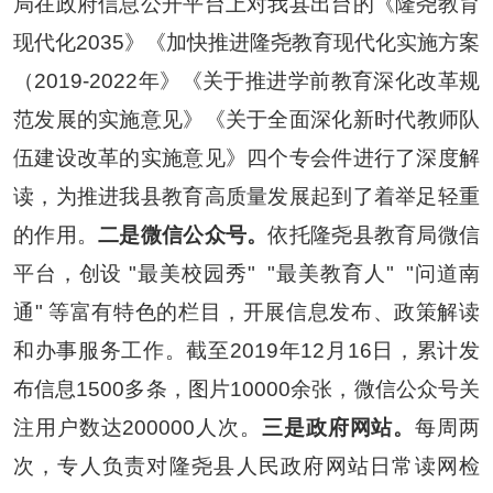
局在政府信息公开平台上对我县出台的《隆尧教育
现代化
2035
》《
加快推进隆尧教育现代化实施方案
（
2019-2022年
》《
关于推进学前教育深化改革规
范发展的实施意见
》《
关于全面深化新时代教师队
伍建设改革的实施意见
》四个专会件进行了深度解
读，为推进我县教育
高质量发展
起到了着举足轻重
的作用
。
二是微信公众号。
依托隆尧县教育局
微信
平台
，创设 "最美校园秀" "最美教育人" "问道南
通" 等富有特色的栏目，开展
信息发布、政策解读
和办事服务工作。
截至
201
9
年
12月16日
，累计发
布信息
1500多
条
，
图片
10000余
张
，微信
公众号关
注用户数达
200000人次。
三是政府网站。
每周两
次，专人负责对隆尧县人民政府网站日常读网检