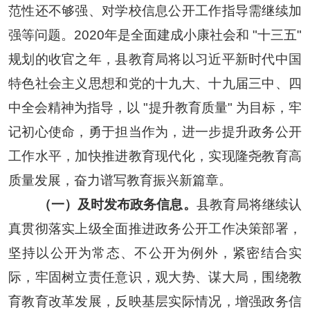
范性还不够强、对学校信息公开工作指导需
继续
加
强等问题。
2
020年是
全面建成小康社会和
"十三五"
规划的收官之年，县教育局将以
习近平新时代中国
特色社会主义思想和党的十九大、十九届三中、四
中全会精神为指导，以
"提升教育质量" 为目标，
牢
记初心使命，勇于担当作为，
进一步
提升
政务公开
工作
水平，
加快推进教育现代化，实现隆尧教育高
质量发展，
奋力谱写教育振兴新篇章
。
（一）及时发布政务信息。
县
教育局将继续认
真贯彻落实上级全面推进政务公开工作决策部署，
坚持以公开为常态、不公开为例外，紧密结合实
际，
牢固树立责任意识，观大势、谋大局，围绕教
育
教育改革发展
，反映基层实际情况，增强政务信