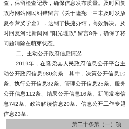
查，保留检查记录，确保信息发布质量。及时回复
政府网站网民纠错留言《关于隆尧一中未及时发放
夏令营奖学金》，达到了快捷办结，高效解决。及
时回复河北新闻网 "阳光理政" 留言8件，确保了将
问题消除在萌芽状态。
二、主动公开政府信息情况
201
9
年，在
隆尧
县人民政府
信息公开平台
主
动公开政府信息9
8
0余条。其中，决策公开信息
10
条、执行公开信息
32
条、管理公开信息
25
条、服务
公开信息
112
条、结果公开信息
16
条
、
新闻发布信
息
742
条、政策解读信息
20
条、信息公开工作专题
信息
23
条。
第二十条第（一）项