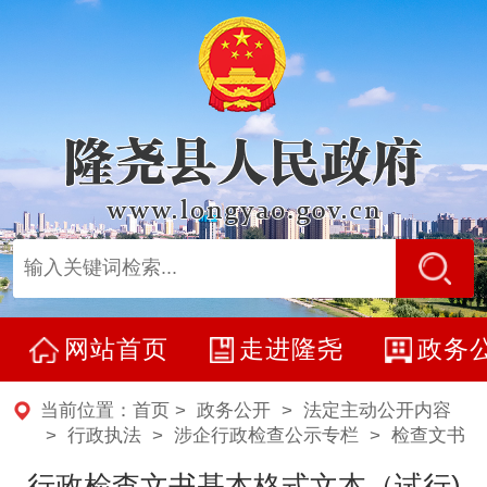
网站首页
走进隆尧
政务
当前位置：
首页
>
政务公开
>
法定主动公开内容
> 行政执法 >
涉企行政检查公示专栏
>
检查文书
行政检查文书基本格式文本（试行)