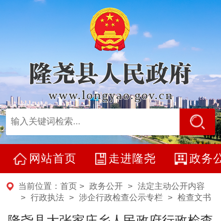
网站首页
走进隆尧
政务
当前位置：
首页
>
政务公开
>
法定主动公开内容
> 行政执法 >
涉企行政检查公示专栏
>
检查文书
隆尧县大张家庄乡人民政府行政检查