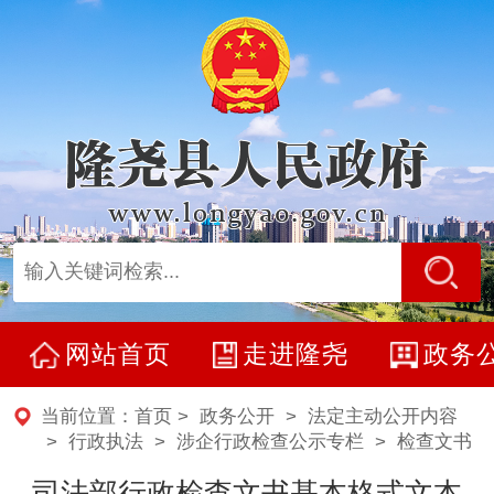
网站首页
走进隆尧
政务
当前位置：
首页
>
政务公开
>
法定主动公开内容
> 行政执法 >
涉企行政检查公示专栏
>
检查文书
司法部行政检查文书基本格式文本