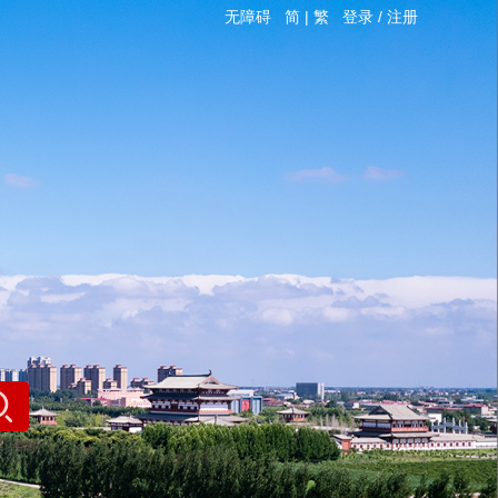
无障碍
简
|
繁
登录
/
注册