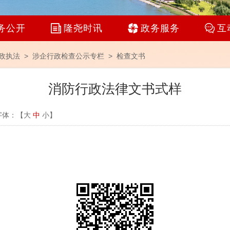
务公开
隆尧时讯
政务服务
互
政执法 >
涉企行政检查公示专栏
>
检查文书
消防行政法律文书式样
字体：【
大
中
小
】