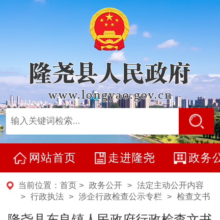
网站首页
走进隆尧
政务
当前位置：
首页
>
政务公开
>
法定主动公开内容
> 行政执法 >
涉企行政检查公示专栏
>
检查文书
隆尧县东良镇人民政府行政检查文书