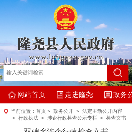
网站首页
走进隆尧
政务
当前位置：
首页
>
政务公开
>
法定主动公开内容
> 行政执法 >
涉企行政检查公示专栏
>
检查文书
双碑乡涉企行政检查文书