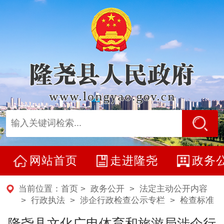
网站首页
走进隆尧
政务
当前位置：
首页
>
政务公开
>
法定主动公开内容
> 行政执法 >
涉企行政检查公示专栏
>
检查标准
隆尧县文化广电体育和旅游局涉企行