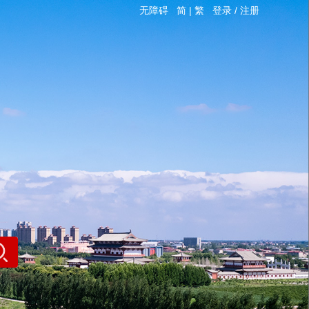
无障碍
简
|
繁
登录
/
注册