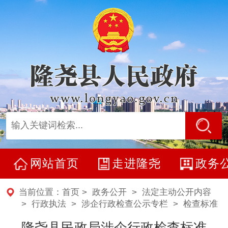
网站首页
走进隆尧
政务
当前位置：
首页
>
政务公开
>
法定主动公开内容
> 行政执法 >
涉企行政检查公示专栏
>
检查标准
隆尧县民政局涉企行政检查标准