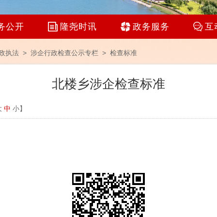
务公开
隆尧时讯
政务服务
互
政执法 >
涉企行政检查公示专栏
>
检查标准
北楼乡涉企检查标准
大
中
小
】