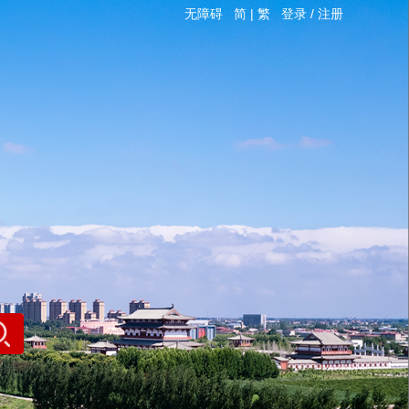
无障碍
简
|
繁
登录
/
注册