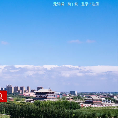
无障碍
简
|
繁
登录
/
注册