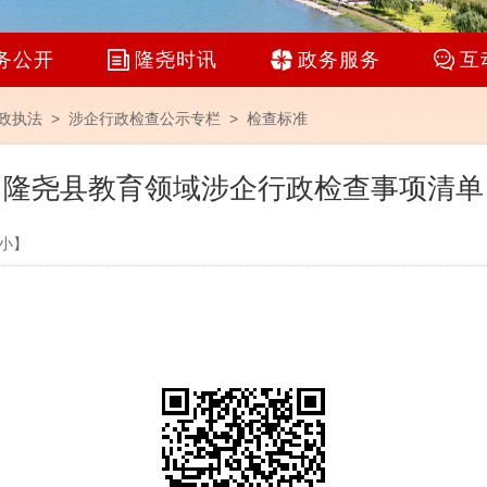
务公开
隆尧时讯
政务服务
互
政执法 >
涉企行政检查公示专栏
>
检查标准
隆尧县教育领域涉企行政检查事项清单
小
】