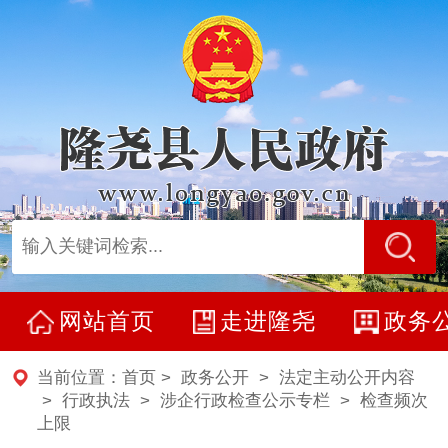
网站首页
走进隆尧
政务
当前位置：
首页
>
政务公开
>
法定主动公开内容
> 行政执法 >
涉企行政检查公示专栏
>
检查频次
上限