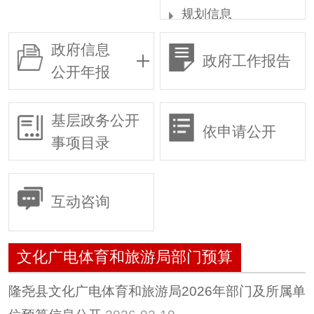
规划信息
统计信息
政府信息
政府工作报告
权责清单
公开年报
行政许可
行政复议
基层政务公开
依申请公开
行政执法
事项目录
预算/决算
行政事业性收费
互动咨询
政府采购
重大建设项目
文化广电体育和旅游局部门预算
建议提案
惠民惠农财政补贴专
隆尧县文化广电体育和旅游局2026年部门及所属单
栏