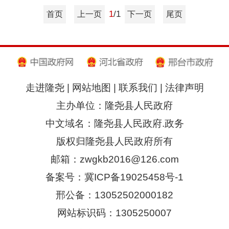
招考招录
1
/1
首页
上一页
下一页
尾页
重大决策
重大会议
其他
隆尧县稳定经济运行
走进隆尧
|
网站地图
|
联系我们
|
法律声明
政策专栏
主办单位：隆尧县人民政府
助企纾困
中文域名：隆尧县人民政府.政务
社会救助
版权归隆尧县人民政府所有
养老服务
邮箱：zwgkb2016@126.com
减税降费
备案号：冀ICP备19025458号-1
邢公备：13052502000182
网站标识码：1305250007