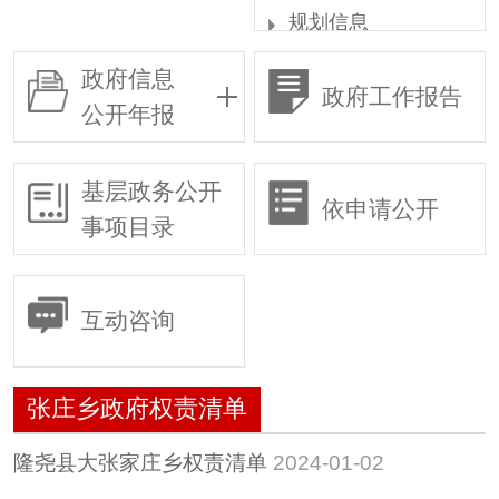
规划信息
统计信息
政府信息
政府工作报告
权责清单
公开年报
行政许可
行政复议
基层政务公开
依申请公开
行政执法
事项目录
预算/决算
行政事业性收费
互动咨询
政府采购
重大建设项目
张庄乡政府权责清单
建议提案
惠民惠农财政补贴专
隆尧县大张家庄乡权责清单
2024-01-02
栏