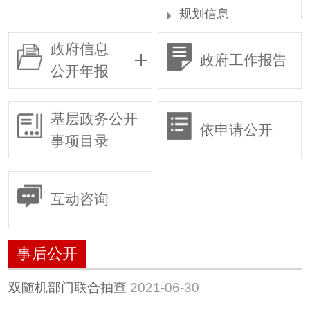
规划信息
统计信息
政府信息
政府工作报告
权责清单
公开年报
行政许可
行政复议
基层政务公开
依申请公开
行政执法
事项目录
预算/决算
行政事业性收费
互动咨询
政府采购
重大建设项目
事后公开
建议提案
惠民惠农财政补贴专
双随机部门联合抽查
2021-06-30
栏