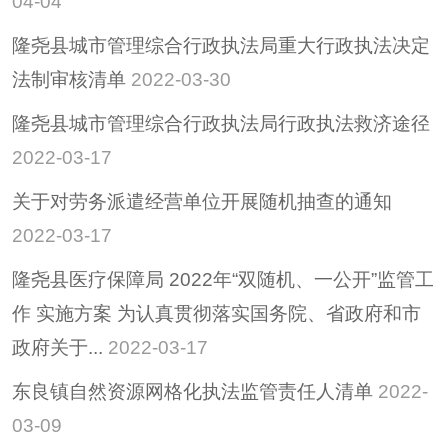
04-04
招考招录
隆尧县城市管理综合行政执法局重大行政执法决定
重大决策
法制审核清单
2022-03-30
重大会议
隆尧县城市管理综合行政执法局行政执法救济途径
其他
2022-03-17
隆尧县稳定经济运行
政策专栏
关于对劳务派遣经营单位开展随机抽查的通知
助企纾困
2022-03-17
社会救助
隆尧县医疗保障局 2022年“双随机、一公开”监管工
养老服务
作 实施方案 为认真贯彻落实国务院、省政府和市
减税降费
政府关于...
2022-03-17
东良镇自然资源网格化执法监管责任人清单
2022-
03-09