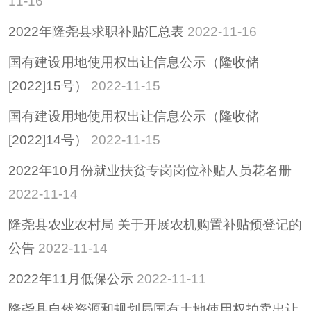
11-16
招考招录
2022年隆尧县求职补贴汇总表
2022-11-16
重大决策
国有建设用地使用权出让信息公示（隆收储
重大会议
[2022]15号）
2022-11-15
其他
隆尧县稳定经济运行
国有建设用地使用权出让信息公示（隆收储
政策专栏
[2022]14号）
2022-11-15
助企纾困
2022年10月份就业扶贫专岗岗位补贴人员花名册
社会救助
2022-11-14
养老服务
减税降费
隆尧县农业农村局 关于开展农机购置补贴预登记的
公告
2022-11-14
2022年11月低保公示
2022-11-11
隆尧县自然资源和规划局国有土地使用权拍卖出让