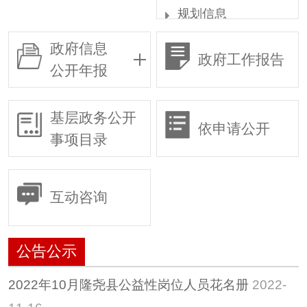
规划信息
统计信息
政府信息
政府工作报告
权责清单
公开年报
行政许可
行政复议
基层政务公开
依申请公开
行政执法
事项目录
预算/决算
行政事业性收费
互动咨询
政府采购
重大建设项目
公告公示
建议提案
惠民惠农财政补贴专
2022年10月隆尧县公益性岗位人员花名册
2022-
栏