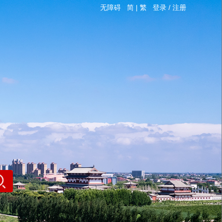
无障碍
简
|
繁
登录
/
注册