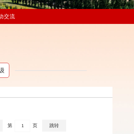
动交流
级
第
页
跳转