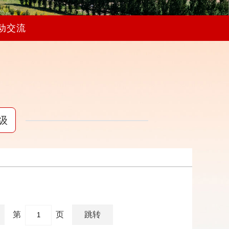
动交流
级
第
页
跳转