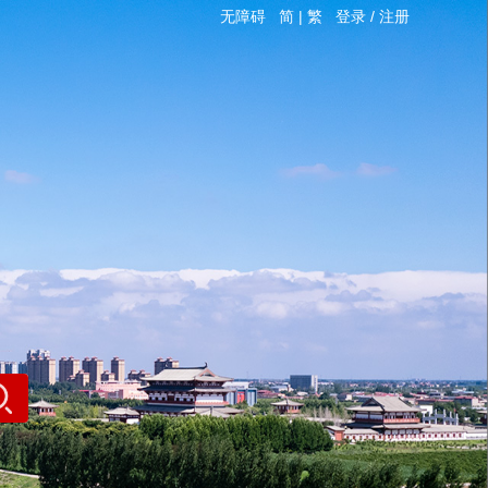
无障碍
简
|
繁
登录
/
注册