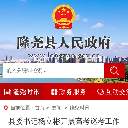
隆尧时讯
政务服务
互动交
当前位置：
首页
>
要闻
>
隆尧时讯
县委书记杨立彬开展高考巡考工作